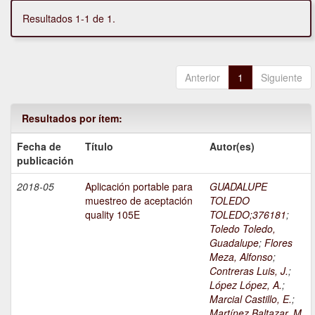
Resultados 1-1 de 1.
Anterior
1
Siguiente
Resultados por ítem:
Fecha de
Título
Autor(es)
publicación
2018-05
Aplicación portable para
GUADALUPE
muestreo de aceptación
TOLEDO
quality 105E
TOLEDO;376181
;
Toledo Toledo,
Guadalupe
;
Flores
Meza, Alfonso
;
Contreras Luis, J.
;
López López, A.
;
Marcial Castillo, E.
;
Martínez Baltazar, M.