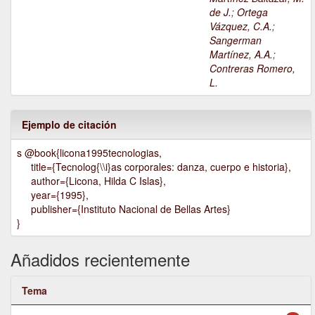
de J.
;
Ortega
Vázquez, C.A.
;
Sangerman
Martínez, A.A.
;
Contreras Romero,
L.
Ejemplo de citación
s @book{licona1995tecnologias,
title={Tecnolog{\\i}as corporales: danza, cuerpo e historia},
author={Licona, Hilda C Islas},
year={1995},
publisher={Instituto Nacional de Bellas Artes}
}
Añadidos recientemente
Tema