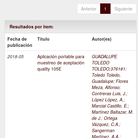
Anterior
1
Siguiente
Resultados por ítem:
Fecha de
Título
Autor(es)
publicación
2018-05
Aplicación portable para
GUADALUPE
muestreo de aceptación
TOLEDO
quality 105E
TOLEDO;376181
;
Toledo Toledo,
Guadalupe
;
Flores
Meza, Alfonso
;
Contreras Luis, J.
;
López López, A.
;
Marcial Castillo, E.
;
Martínez Baltazar, M.
de J.
;
Ortega
Vázquez, C.A.
;
Sangerman
Martínez, A.A.
;