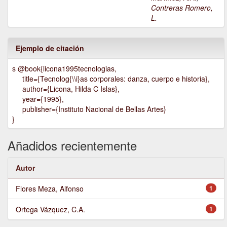
Contreras Romero,
L.
Ejemplo de citación
s @book{licona1995tecnologias,
title={Tecnolog{\\i}as corporales: danza, cuerpo e historia},
author={Licona, Hilda C Islas},
year={1995},
publisher={Instituto Nacional de Bellas Artes}
}
Añadidos recientemente
Autor
Flores Meza, Alfonso
1
Ortega Vázquez, C.A.
1