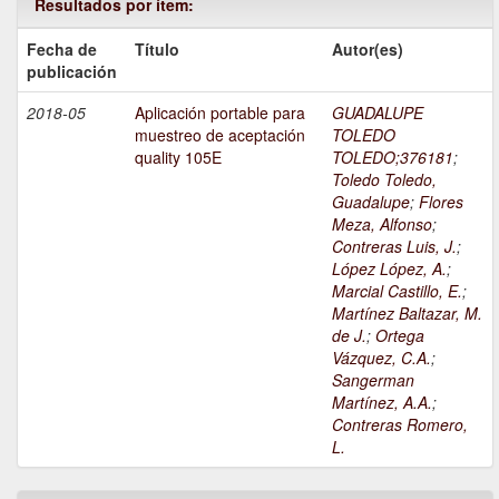
Resultados por ítem:
Fecha de
Título
Autor(es)
publicación
2018-05
Aplicación portable para
GUADALUPE
muestreo de aceptación
TOLEDO
quality 105E
TOLEDO;376181
;
Toledo Toledo,
Guadalupe
;
Flores
Meza, Alfonso
;
Contreras Luis, J.
;
López López, A.
;
Marcial Castillo, E.
;
Martínez Baltazar, M.
de J.
;
Ortega
Vázquez, C.A.
;
Sangerman
Martínez, A.A.
;
Contreras Romero,
L.