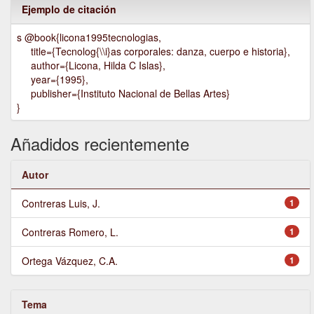
Ejemplo de citación
s @book{licona1995tecnologias,
title={Tecnolog{\\i}as corporales: danza, cuerpo e historia},
author={Licona, Hilda C Islas},
year={1995},
publisher={Instituto Nacional de Bellas Artes}
}
Añadidos recientemente
Autor
Contreras Luis, J.
1
Contreras Romero, L.
1
Ortega Vázquez, C.A.
1
Tema