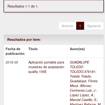
Resultados 1-1 de 1.
Anterior
1
Siguiente
Resultados por ítem:
Fecha de
Título
Autor(es)
publicación
2018-05
Aplicación portable para
GUADALUPE
muestreo de aceptación
TOLEDO
quality 105E
TOLEDO;376181
;
Toledo Toledo,
Guadalupe
;
Flores
Meza, Alfonso
;
Contreras Luis, J.
;
López López, A.
;
Marcial Castillo, E.
;
Martínez Baltazar, M.