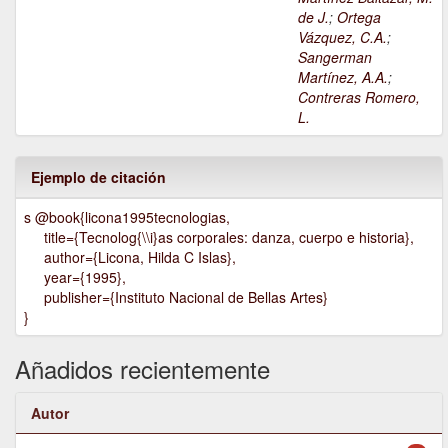
de J.
;
Ortega
Vázquez, C.A.
;
Sangerman
Martínez, A.A.
;
Contreras Romero,
L.
Ejemplo de citación
s @book{licona1995tecnologias,
title={Tecnolog{\\i}as corporales: danza, cuerpo e historia},
author={Licona, Hilda C Islas},
year={1995},
publisher={Instituto Nacional de Bellas Artes}
}
Añadidos recientemente
Autor