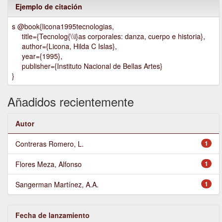
Ejemplo de citación
s @book{licona1995tecnologias,
title={Tecnolog{\\i}as corporales: danza, cuerpo e historia},
author={Licona, Hilda C Islas},
year={1995},
publisher={Instituto Nacional de Bellas Artes}
}
Añadidos recientemente
Autor
Contreras Romero, L.
1
Flores Meza, Alfonso
1
Sangerman Martínez, A.A.
1
Fecha de lanzamiento