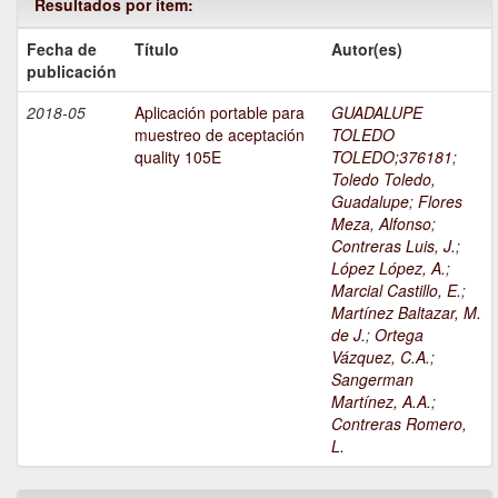
Resultados por ítem:
Fecha de
Título
Autor(es)
publicación
2018-05
Aplicación portable para
GUADALUPE
muestreo de aceptación
TOLEDO
quality 105E
TOLEDO;376181
;
Toledo Toledo,
Guadalupe
;
Flores
Meza, Alfonso
;
Contreras Luis, J.
;
López López, A.
;
Marcial Castillo, E.
;
Martínez Baltazar, M.
de J.
;
Ortega
Vázquez, C.A.
;
Sangerman
Martínez, A.A.
;
Contreras Romero,
L.