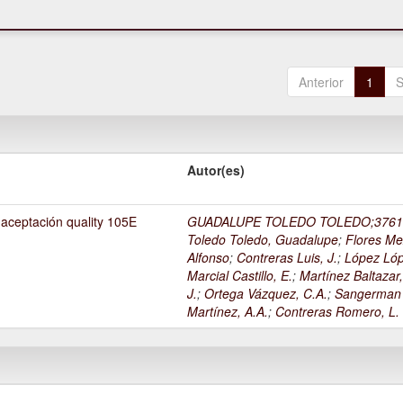
Anterior
1
S
Autor(es)
 aceptación quality 105E
GUADALUPE TOLEDO TOLEDO;3761
Toledo Toledo, Guadalupe
;
Flores Me
Alfonso
;
Contreras Luis, J.
;
López Lóp
Marcial Castillo, E.
;
Martínez Baltazar
J.
;
Ortega Vázquez, C.A.
;
Sangerman
Martínez, A.A.
;
Contreras Romero, L.