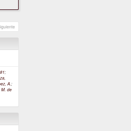
iguiente
81
;
za,
ez, A.
;
, M. de