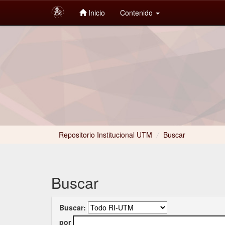
Inicio
Contenido
Skip
navigation
Repositorio Institucional UTM
/
Buscar
Buscar
Buscar:
por