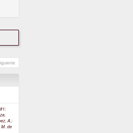
iguiente
81
;
za,
ez, A.
;
, M. de