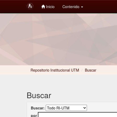
Inicio
Contenido
Skip
navigation
Repositorio Institucional UTM
/
Buscar
Buscar
Buscar:
por