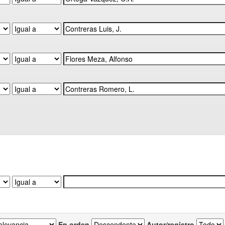
En orden
Autor/registro