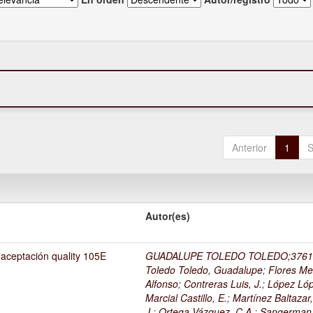
Anterior
1
S
Autor(es)
 aceptación quality 105E
GUADALUPE TOLEDO TOLEDO;3761
Toledo Toledo, Guadalupe
;
Flores Me
Alfonso
;
Contreras Luis, J.
;
López Lóp
Marcial Castillo, E.
;
Martínez Baltazar
J.
;
Ortega Vázquez, C.A.
;
Sangerman