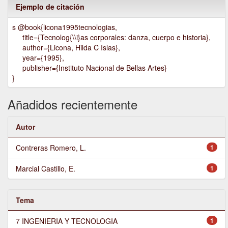
Ejemplo de citación
s @book{licona1995tecnologias,
title={Tecnolog{\\i}as corporales: danza, cuerpo e historia},
author={Licona, Hilda C Islas},
year={1995},
publisher={Instituto Nacional de Bellas Artes}
}
Añadidos recientemente
Autor
Contreras Romero, L.
1
Marcial Castillo, E.
1
Tema
7 INGENIERIA Y TECNOLOGIA
1