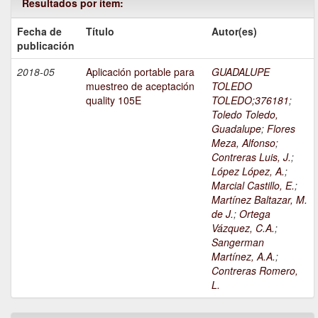
Resultados por ítem:
Fecha de
Título
Autor(es)
publicación
2018-05
Aplicación portable para
GUADALUPE
muestreo de aceptación
TOLEDO
quality 105E
TOLEDO;376181
;
Toledo Toledo,
Guadalupe
;
Flores
Meza, Alfonso
;
Contreras Luis, J.
;
López López, A.
;
Marcial Castillo, E.
;
Martínez Baltazar, M.
de J.
;
Ortega
Vázquez, C.A.
;
Sangerman
Martínez, A.A.
;
Contreras Romero,
L.