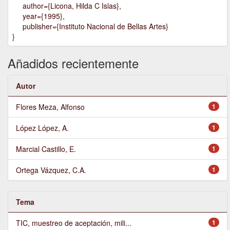
author={Licona, Hilda C Islas},
year={1995},
publisher={Instituto Nacional de Bellas Artes}
}
Añadidos recientemente
Autor
Flores Meza, Alfonso
1
López López, A.
1
Marcial Castillo, E.
1
Ortega Vázquez, C.A.
1
Tema
TIC, muestreo de aceptación, mili...
1