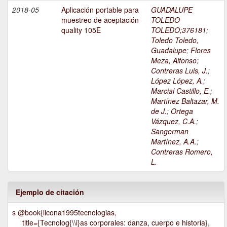
2018-05
Aplicación portable para
GUADALUPE
muestreo de aceptación
TOLEDO
quality 105E
TOLEDO;376181
;
Toledo Toledo,
Guadalupe
;
Flores
Meza, Alfonso
;
Contreras Luis, J.
;
López López, A.
;
Marcial Castillo, E.
;
Martínez Baltazar, M.
de J.
;
Ortega
Vázquez, C.A.
;
Sangerman
Martínez, A.A.
;
Contreras Romero,
L.
Ejemplo de citación
s @book{licona1995tecnologias,
title={Tecnolog{\\i}as corporales: danza, cuerpo e historia},