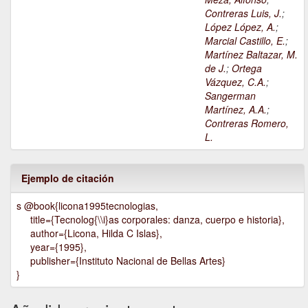
Contreras Luis, J.
;
López López, A.
;
Marcial Castillo, E.
;
Martínez Baltazar, M.
de J.
;
Ortega
Vázquez, C.A.
;
Sangerman
Martínez, A.A.
;
Contreras Romero,
L.
Ejemplo de citación
s @book{licona1995tecnologias,
title={Tecnolog{\\i}as corporales: danza, cuerpo e historia},
author={Licona, Hilda C Islas},
year={1995},
publisher={Instituto Nacional de Bellas Artes}
}