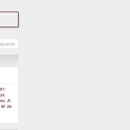
iguiente
81
;
za,
ez, A.
;
, M. de