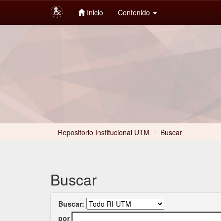
Inicio
Contenido
Skip
navigation
Repositorio Institucional UTM
/
Buscar
Buscar
Buscar:
por