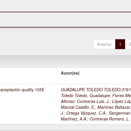
Anterior
1
S
Autor(es)
 aceptación quality 105E
GUADALUPE TOLEDO TOLEDO;3761
Toledo Toledo, Guadalupe
;
Flores Me
Alfonso
;
Contreras Luis, J.
;
López Lóp
Marcial Castillo, E.
;
Martínez Baltazar
J.
;
Ortega Vázquez, C.A.
;
Sangerman
Martínez, A.A.
;
Contreras Romero, L.