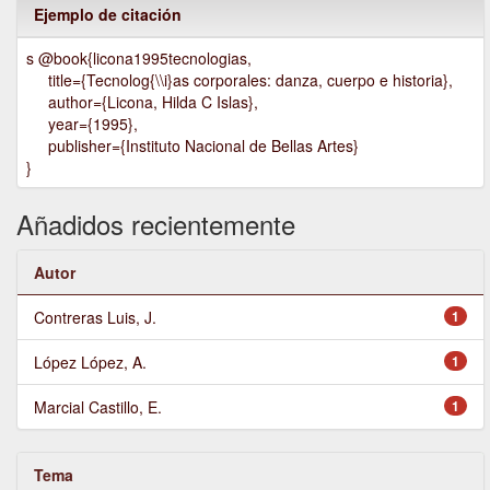
Ejemplo de citación
s @book{licona1995tecnologias,
title={Tecnolog{\\i}as corporales: danza, cuerpo e historia},
author={Licona, Hilda C Islas},
year={1995},
publisher={Instituto Nacional de Bellas Artes}
}
Añadidos recientemente
Autor
Contreras Luis, J.
1
López López, A.
1
Marcial Castillo, E.
1
Tema