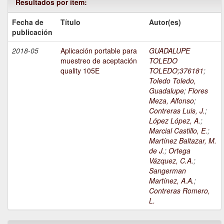
Resultados por ítem:
Fecha de
Título
Autor(es)
publicación
2018-05
Aplicación portable para
GUADALUPE
muestreo de aceptación
TOLEDO
quality 105E
TOLEDO;376181
;
Toledo Toledo,
Guadalupe
;
Flores
Meza, Alfonso
;
Contreras Luis, J.
;
López López, A.
;
Marcial Castillo, E.
;
Martínez Baltazar, M.
de J.
;
Ortega
Vázquez, C.A.
;
Sangerman
Martínez, A.A.
;
Contreras Romero,
L.