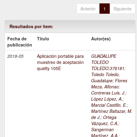
Anterior
1
Siguiente
Resultados por ítem:
Fecha de
Título
Autor(es)
publicación
2018-05
Aplicación portable para
GUADALUPE
muestreo de aceptación
TOLEDO
quality 105E
TOLEDO;376181
;
Toledo Toledo,
Guadalupe
;
Flores
Meza, Alfonso
;
Contreras Luis, J.
;
López López, A.
;
Marcial Castillo, E.
;
Martínez Baltazar, M.
de J.
;
Ortega
Vázquez, C.A.
;
Sangerman
Martínez, A.A.
;