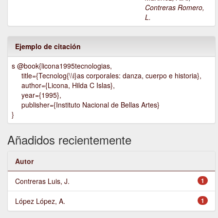
Contreras Romero,
L.
Ejemplo de citación
s @book{licona1995tecnologias,
title={Tecnolog{\\i}as corporales: danza, cuerpo e historia},
author={Licona, Hilda C Islas},
year={1995},
publisher={Instituto Nacional de Bellas Artes}
}
Añadidos recientemente
Autor
Contreras Luis, J.
1
López López, A.
1