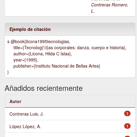
Contreras Romero,
L.
Ejemplo de citación
s @book{licona1995tecnologias,
title={Tecnolog{\\i}as corporales: danza, cuerpo e historia},
author={Licona, Hilda C Islas},
year={1995},
publisher={Instituto Nacional de Bellas Artes}
}
Añadidos recientemente
Autor
Contreras Luis, J.
1
López López, A.
1