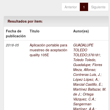
Anterior
1
Siguiente
Resultados por ítem:
Fecha de
Título
Autor(es)
publicación
2018-05
Aplicación portable para
GUADALUPE
muestreo de aceptación
TOLEDO
quality 105E
TOLEDO;376181
;
Toledo Toledo,
Guadalupe
;
Flores
Meza, Alfonso
;
Contreras Luis, J.
;
López López, A.
;
Marcial Castillo, E.
;
Martínez Baltazar, M.
de J.
;
Ortega
Vázquez, C.A.
;
Sangerman
Martínez, A.A.
;