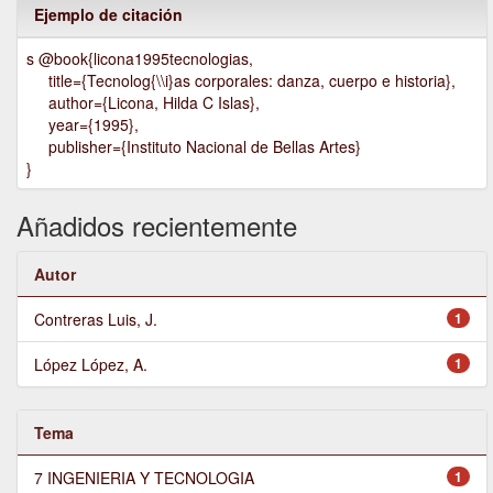
Ejemplo de citación
s @book{licona1995tecnologias,
title={Tecnolog{\\i}as corporales: danza, cuerpo e historia},
author={Licona, Hilda C Islas},
year={1995},
publisher={Instituto Nacional de Bellas Artes}
}
Añadidos recientemente
Autor
Contreras Luis, J.
1
López López, A.
1
Tema
7 INGENIERIA Y TECNOLOGIA
1