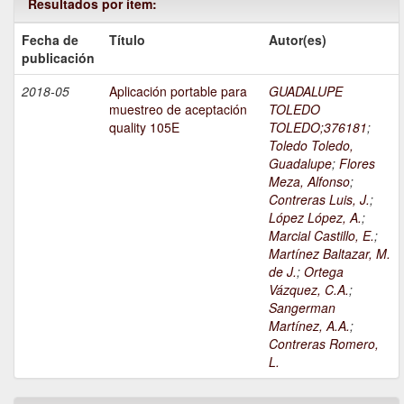
Resultados por ítem:
Fecha de
Título
Autor(es)
publicación
2018-05
Aplicación portable para
GUADALUPE
muestreo de aceptación
TOLEDO
quality 105E
TOLEDO;376181
;
Toledo Toledo,
Guadalupe
;
Flores
Meza, Alfonso
;
Contreras Luis, J.
;
López López, A.
;
Marcial Castillo, E.
;
Martínez Baltazar, M.
de J.
;
Ortega
Vázquez, C.A.
;
Sangerman
Martínez, A.A.
;
Contreras Romero,
L.