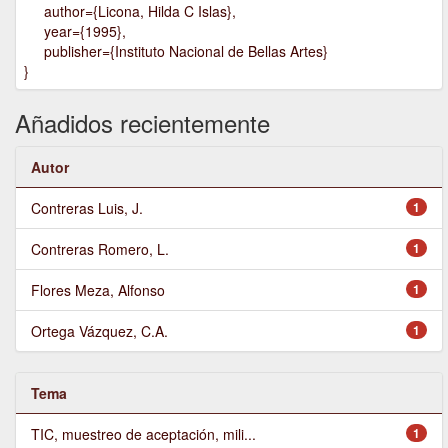
author={Licona, Hilda C Islas},
year={1995},
publisher={Instituto Nacional de Bellas Artes}
}
Añadidos recientemente
Autor
Contreras Luis, J.
1
Contreras Romero, L.
1
Flores Meza, Alfonso
1
Ortega Vázquez, C.A.
1
Tema
TIC, muestreo de aceptación, mili...
1