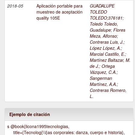
2018-05
Aplicación portable para
GUADALUPE
muestreo de aceptación
TOLEDO
quality 105E
TOLEDO;376181
;
Toledo Toledo,
Guadalupe
;
Flores
Meza, Alfonso
;
Contreras Luis, J.
;
López López, A.
;
Marcial Castillo, E.
;
Martínez Baltazar, M.
de J.
;
Ortega
Vázquez, C.A.
;
Sangerman
Martínez, A.A.
;
Contreras Romero,
L.
Ejemplo de citación
s @book{licona1995tecnologias,
title={Tecnolog{\\i}as corporales: danza, cuerpo e historia},