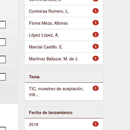
Contreras Romero, L.
1
Flores Meza, Alfonso
1
López López, A.
1
Marcial Castillo, E.
1
Martínez Baltazar, M. de J.
1
Tema
TIC, muestreo de aceptación,
1
mili...
Fecha de lanzamiento
2018
1