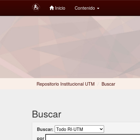
Inicio
Contenido
Skip
navigation
Repositorio Institucional UTM
/
Buscar
Buscar
Buscar:
por