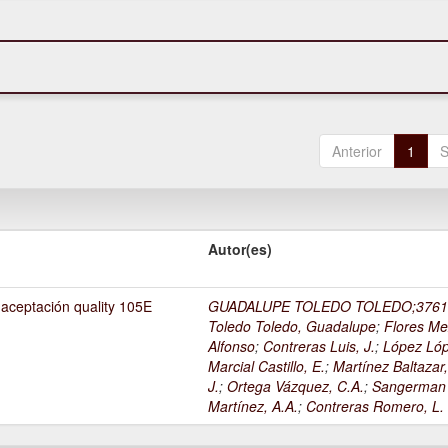
Anterior
1
S
Autor(es)
 aceptación quality 105E
GUADALUPE TOLEDO TOLEDO;3761
Toledo Toledo, Guadalupe
;
Flores Me
Alfonso
;
Contreras Luis, J.
;
López Lóp
Marcial Castillo, E.
;
Martínez Baltazar
J.
;
Ortega Vázquez, C.A.
;
Sangerman
Martínez, A.A.
;
Contreras Romero, L.