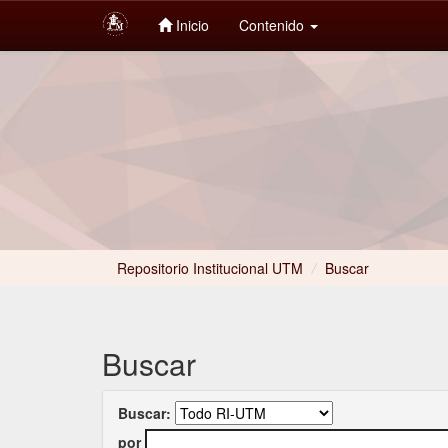
Inicio
Contenido
Skip
navigation
Repositorio Institucional UTM
/
Buscar
Buscar
Buscar:
por