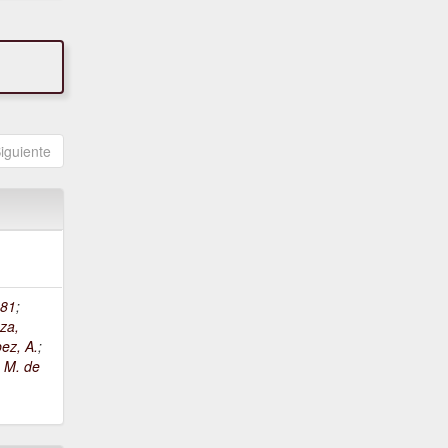
iguiente
81
;
za,
ez, A.
;
, M. de