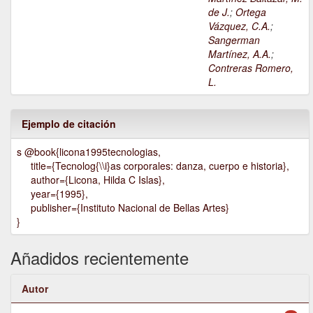
de J.
;
Ortega
Vázquez, C.A.
;
Sangerman
Martínez, A.A.
;
Contreras Romero,
L.
Ejemplo de citación
s @book{licona1995tecnologias,
title={Tecnolog{\\i}as corporales: danza, cuerpo e historia},
author={Licona, Hilda C Islas},
year={1995},
publisher={Instituto Nacional de Bellas Artes}
}
Añadidos recientemente
Autor