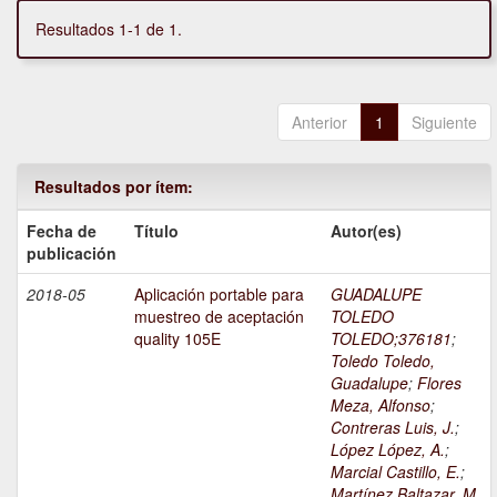
Resultados 1-1 de 1.
Anterior
1
Siguiente
Resultados por ítem:
Fecha de
Título
Autor(es)
publicación
2018-05
Aplicación portable para
GUADALUPE
muestreo de aceptación
TOLEDO
quality 105E
TOLEDO;376181
;
Toledo Toledo,
Guadalupe
;
Flores
Meza, Alfonso
;
Contreras Luis, J.
;
López López, A.
;
Marcial Castillo, E.
;
Martínez Baltazar, M.