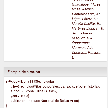
Guadalupe
;
Flores
Meza, Alfonso
;
Contreras Luis, J.
;
López López, A.
;
Marcial Castillo, E.
;
Martínez Baltazar, M.
de J.
;
Ortega
Vázquez, C.A.
;
Sangerman
Martínez, A.A.
;
Contreras Romero,
L.
Ejemplo de citación
s @book{licona1995tecnologias,
title={Tecnolog{\\i}as corporales: danza, cuerpo e historia},
author={Licona, Hilda C Islas},
year={1995},
publisher={Instituto Nacional de Bellas Artes}
}