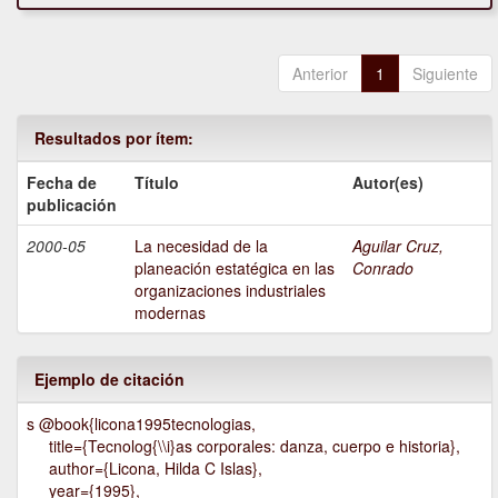
Anterior
1
Siguiente
Resultados por ítem:
Fecha de
Título
Autor(es)
publicación
2000-05
La necesidad de la
Aguilar Cruz,
planeación estatégica en las
Conrado
organizaciones industriales
modernas
Ejemplo de citación
s @book{licona1995tecnologias,
title={Tecnolog{\\i}as corporales: danza, cuerpo e historia},
author={Licona, Hilda C Islas},
year={1995},