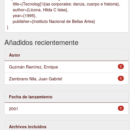
title={Tecnolog{\\i}as corporales: danza, cuerpo e historia},
author={Licona, Hilda C Islas},
year={1995},
publisher={Instituto Nacional de Bellas Artes}
}
Añadidos recientemente
Autor
Guzmán Ramírez, Enrique
1
Zambrano Nila, Juan Gabriel
1
Fecha de lanzamiento
2001
1
Archivos incluidos