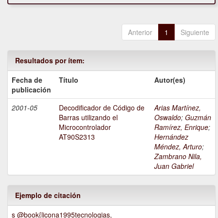
Anterior
1
Siguiente
Resultados por ítem:
Fecha de
Título
Autor(es)
publicación
2001-05
Decodificador de Código de
Arias Martínez,
Barras utilizando el
Oswaldo
;
Guzmán
Microcontrolador
Ramírez, Enrique
;
AT90S2313
Hernández
Méndez, Arturo
;
Zambrano Nila,
Juan Gabriel
Ejemplo de citación
s @book{licona1995tecnologias,