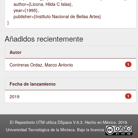
author={Licona, Hilda C Islas},
year={1995},
publisher={Instituto Nacional de Bellas Artes}
}
Añadidos recientemente
Autor
Contreras Ordaz, Marco Antonio
1
Fecha de lanzamiento
2019
1
El Repositorio UTM utiliza DSpace V.6.3. Hecho en México, 2019.
Universidad Tecnológica de la Mixteca. Bajo la licencia