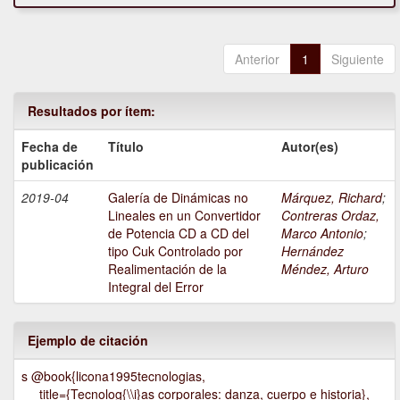
Anterior
1
Siguiente
Resultados por ítem:
Fecha de
Título
Autor(es)
publicación
2019-04
Galería de Dinámicas no
Márquez, Richard
;
Lineales en un Convertidor
Contreras Ordaz,
de Potencia CD a CD del
Marco Antonio
;
tipo Cuk Controlado por
Hernández
Realimentación de la
Méndez, Arturo
Integral del Error
Ejemplo de citación
s @book{licona1995tecnologias,
title={Tecnolog{\\i}as corporales: danza, cuerpo e historia},