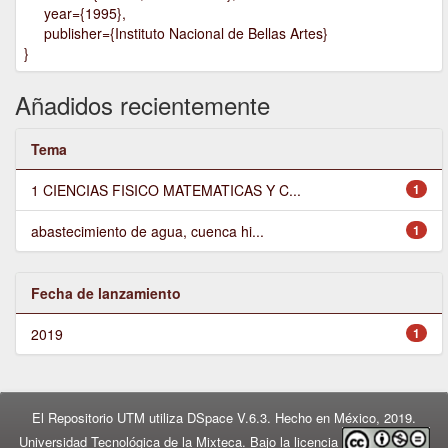
year={1995},
publisher={Instituto Nacional de Bellas Artes}
}
Añadidos recientemente
Tema
1 CIENCIAS FISICO MATEMATICAS Y C...
1
abastecimiento de agua, cuenca hi...
1
Fecha de lanzamiento
2019
1
El Repositorio UTM utiliza DSpace V.6.3. Hecho en México, 2019.
Universidad Tecnológica de la Mixteca. Bajo la licencia