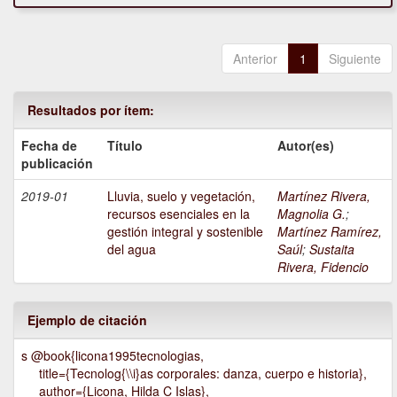
Anterior
1
Siguiente
Resultados por ítem:
Fecha de
Título
Autor(es)
publicación
2019-01
Lluvia, suelo y vegetación,
Martínez Rivera,
recursos esenciales en la
Magnolia G.
;
gestión integral y sostenible
Martínez Ramírez,
del agua
Saúl
;
Sustaita
Rivera, Fidencio
Ejemplo de citación
s @book{licona1995tecnologias,
title={Tecnolog{\\i}as corporales: danza, cuerpo e historia},
author={Licona, Hilda C Islas},