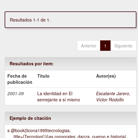
Resultados 1-1 de 1.
Anterior
1
Siguiente
Resultados por ítem:
Fecha de
Título
Autor(es)
publicación
2001-09
La identidad en El
Escalante Jarero,
semejante a sí mismo
Víctor Rodolfo
Ejemplo de citación
s @book{licona1995tecnologias,
title={Tecnolog{\\i}as corporales: danza, cuerpo e historia},