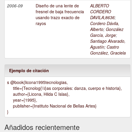
2006-09
Diseño de una lente de
ALBERTO
fresnel de baja frecuencia
CORDERO
usando trazo exacto de
DAVILA;8636
;
rayos
Cordero Dávila,
Alberto
;
González
García, Jorge
;
Santiago Alvarado,
Agustín
;
Castro
González, Graciela
Ejemplo de citación
s @book{licona1995tecnologias,
title={Tecnolog{\\i}as corporales: danza, cuerpo e historia},
author={Licona, Hilda C Islas},
year={1995},
publisher={Instituto Nacional de Bellas Artes}
}
Añadidos recientemente