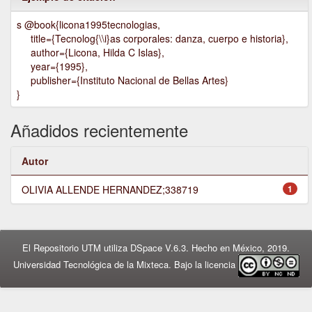
s @book{licona1995tecnologias,
title={Tecnolog{\\i}as corporales: danza, cuerpo e historia},
author={Licona, Hilda C Islas},
year={1995},
publisher={Instituto Nacional de Bellas Artes}
}
Añadidos recientemente
Autor
OLIVIA ALLENDE HERNANDEZ;338719
1
El Repositorio UTM utiliza DSpace V.6.3. Hecho en México, 2019.
Universidad Tecnológica de la Mixteca. Bajo la licencia