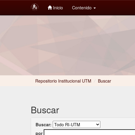
Inicio
Contenido
Skip
navigation
Repositorio Institucional UTM
/
Buscar
Buscar
Buscar:
por