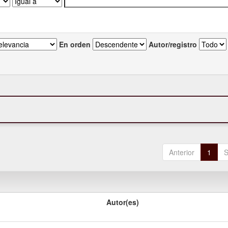
En orden
Autor/registro
Anterior
1
S
Autor(es)