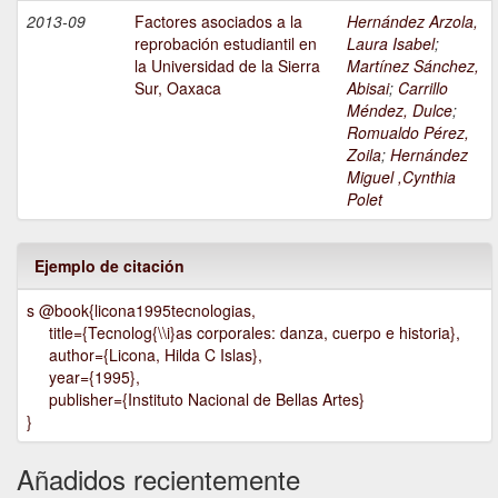
2013-09
Factores asociados a la
Hernández Arzola,
reprobación estudiantil en
Laura Isabel
;
la Universidad de la Sierra
Martínez Sánchez,
Sur, Oaxaca
Abisai
;
Carrillo
Méndez, Dulce
;
Romualdo Pérez,
Zoila
;
Hernández
Miguel ,Cynthia
Polet
Ejemplo de citación
s @book{licona1995tecnologias,
title={Tecnolog{\\i}as corporales: danza, cuerpo e historia},
author={Licona, Hilda C Islas},
year={1995},
publisher={Instituto Nacional de Bellas Artes}
}
Añadidos recientemente