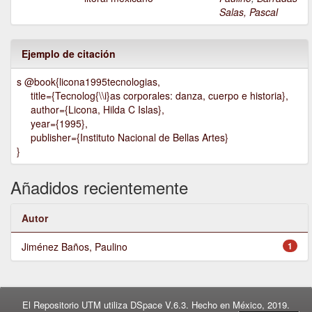
Salas, Pascal
Ejemplo de citación
s @book{licona1995tecnologias,
title={Tecnolog{\\i}as corporales: danza, cuerpo e historia},
author={Licona, Hilda C Islas},
year={1995},
publisher={Instituto Nacional de Bellas Artes}
}
Añadidos recientemente
Autor
Jiménez Baños, Paulino
1
El Repositorio UTM utiliza DSpace V.6.3. Hecho en México, 2019.