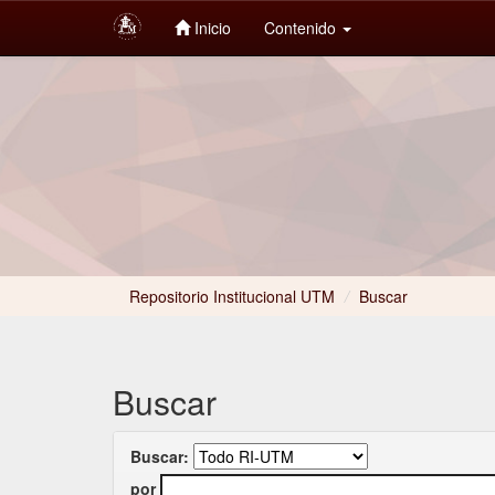
Inicio
Contenido
Skip
navigation
Repositorio Institucional UTM
/
Buscar
Buscar
Buscar:
por