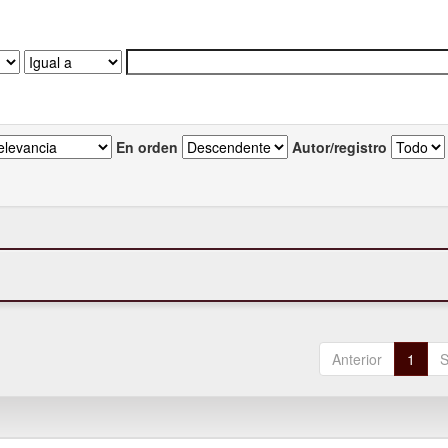
En orden
Autor/registro
Anterior
1
S