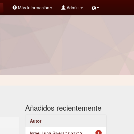
Más información
Admin
Añadidos recientemente
Autor
Israel Luna Rivera;1057712
1