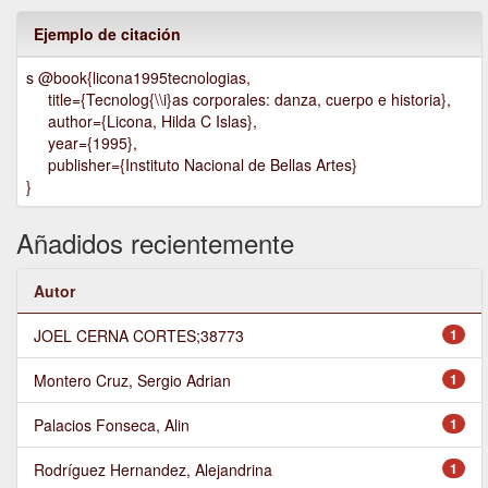
Ejemplo de citación
s @book{licona1995tecnologias,
title={Tecnolog{\\i}as corporales: danza, cuerpo e historia},
author={Licona, Hilda C Islas},
year={1995},
publisher={Instituto Nacional de Bellas Artes}
}
Añadidos recientemente
Autor
JOEL CERNA CORTES;38773
1
Montero Cruz, Sergio Adrian
1
Palacios Fonseca, Alin
1
Rodríguez Hernandez, Alejandrina
1