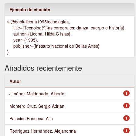
Ejemplo de citación
s @book{licona1995tecnologias,
title={Tecnolog{\\i}as corporales: danza, cuerpo e historia},
author={Licona, Hilda C Islas},
year={1995},
publisher={Instituto Nacional de Bellas Artes}
}
Añadidos recientemente
Autor
Jiménez Maldonado, Alberto
1
Montero Cruz, Sergio Adrian
1
Palacios Fonseca, Alin
1
Rodríguez Hernandez, Alejandrina
1