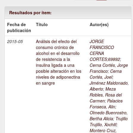
Resultados por ítem:
Fecha de
Título
Autor(es)
publicación
2015-05
Análisis del efecto del
JORGE
consumo crónico de
FRANCISCO
alcohol en el desarrollo
CERNA
de resistencia a la
CORTES;69892
;
insulina ligada a una
Cerna Cortés, Jorge
posible alteración en los
Francisco
;
Cerna
niveles de adiponectina
Cortés, Joel
;
en sangre
Jiménez Maldonado,
Alberto
;
Meza
Robles, Rosa del
Carmen
;
Palacios
Fonseca, Alin
;
Olmedo Buenrostro,
Bertha Alicia
;
Trujillo
Trujillo, Xochitl
;
Montero Cruz,