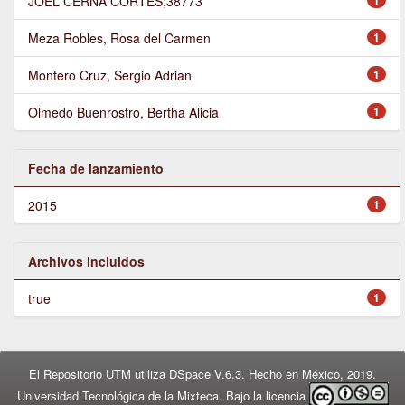
JOEL CERNA CORTES;38773
1
Meza Robles, Rosa del Carmen
1
Montero Cruz, Sergio Adrian
1
Olmedo Buenrostro, Bertha Alicia
1
Fecha de lanzamiento
2015
1
Archivos incluidos
true
1
El Repositorio UTM utiliza DSpace V.6.3. Hecho en México, 2019.
Universidad Tecnológica de la Mixteca. Bajo la licencia