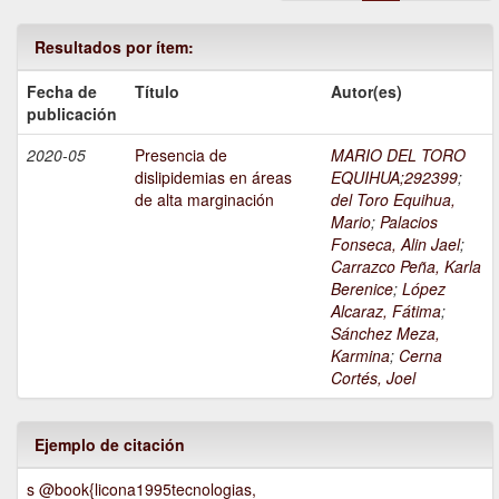
Resultados por ítem:
Fecha de
Título
Autor(es)
publicación
2020-05
Presencia de
MARIO DEL TORO
dislipidemias en áreas
EQUIHUA;292399
;
de alta marginación
del Toro Equihua,
Mario
;
Palacios
Fonseca, Alin Jael
;
Carrazco Peña, Karla
Berenice
;
López
Alcaraz, Fátima
;
Sánchez Meza,
Karmina
;
Cerna
Cortés, Joel
Ejemplo de citación
s @book{licona1995tecnologias,