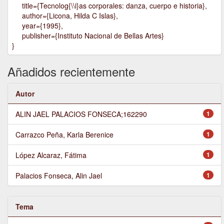
title={Tecnolog{\\i}as corporales: danza, cuerpo e historia},
author={Licona, Hilda C Islas},
year={1995},
publisher={Instituto Nacional de Bellas Artes}
}
Añadidos recientemente
Autor
ALIN JAEL PALACIOS FONSECA;162290
1
Carrazco Peña, Karla Berenice
1
López Alcaraz, Fátima
1
Palacios Fonseca, Alin Jael
1
Tema