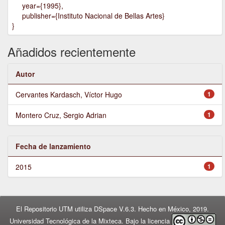
year={1995},
publisher={Instituto Nacional de Bellas Artes}
}
Añadidos recientemente
Autor
Cervantes Kardasch, Víctor Hugo
1
Montero Cruz, Sergio Adrian
1
Fecha de lanzamiento
2015
1
El Repositorio UTM utiliza DSpace V.6.3. Hecho en México, 2019.
Universidad Tecnológica de la Mixteca. Bajo la licencia