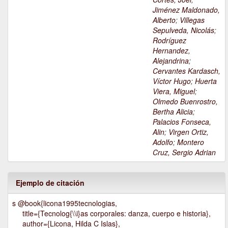
Jiménez Maldonado,
Alberto
;
Villegas
Sepulveda, Nicolás
;
Rodríguez
Hernandez,
Alejandrina
;
Cervantes Kardasch,
Víctor Hugo
;
Huerta
Viera, Miguel
;
Olmedo Buenrostro,
Bertha Alicia
;
Palacios Fonseca,
Alin
;
Virgen Ortiz,
Adolfo
;
Montero
Cruz, Sergio Adrian
Ejemplo de citación
s @book{licona1995tecnologias,
title={Tecnolog{\\i}as corporales: danza, cuerpo e historia},
author={Licona, Hilda C Islas},