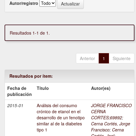
Autor/registro
Resultados 1-1 de 1.
Anterior
1
Siguiente
Resultados por ítem:
Fecha de
Título
Autor(es)
publicación
2015-01
Análisis del consumo
JORGE FRANCISCO
crónico de etanol en el
CERNA
desarrollo de un fenotipo
CORTES;69892
;
similar al de la diabetes
Cerna Cortés, Jorge
tipo 1
Francisco
;
Cerna
Cortés, Joel
;