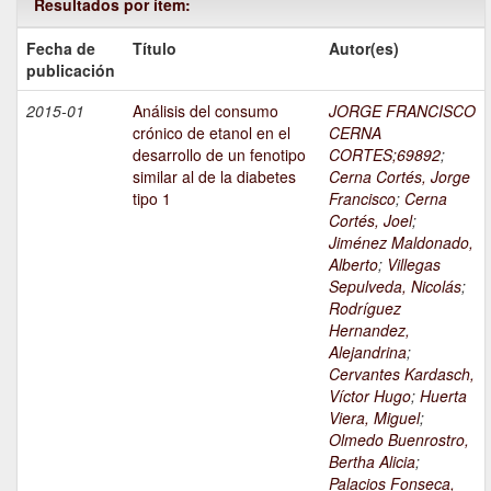
Resultados por ítem:
Fecha de
Título
Autor(es)
publicación
2015-01
Análisis del consumo
JORGE FRANCISCO
crónico de etanol en el
CERNA
desarrollo de un fenotipo
CORTES;69892
;
similar al de la diabetes
Cerna Cortés, Jorge
tipo 1
Francisco
;
Cerna
Cortés, Joel
;
Jiménez Maldonado,
Alberto
;
Villegas
Sepulveda, Nicolás
;
Rodríguez
Hernandez,
Alejandrina
;
Cervantes Kardasch,
Víctor Hugo
;
Huerta
Viera, Miguel
;
Olmedo Buenrostro,
Bertha Alicia
;
Palacios Fonseca,