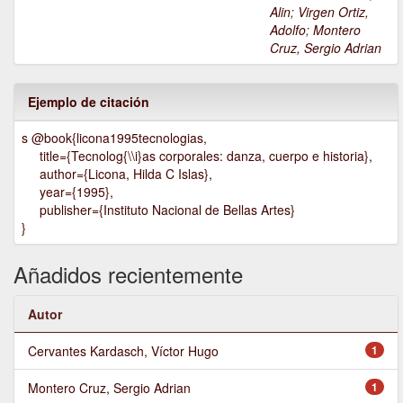
Alin
;
Virgen Ortiz,
Adolfo
;
Montero
Cruz, Sergio Adrian
Ejemplo de citación
s @book{licona1995tecnologias,
title={Tecnolog{\\i}as corporales: danza, cuerpo e historia},
author={Licona, Hilda C Islas},
year={1995},
publisher={Instituto Nacional de Bellas Artes}
}
Añadidos recientemente
Autor
Cervantes Kardasch, Víctor Hugo
1
Montero Cruz, Sergio Adrian
1