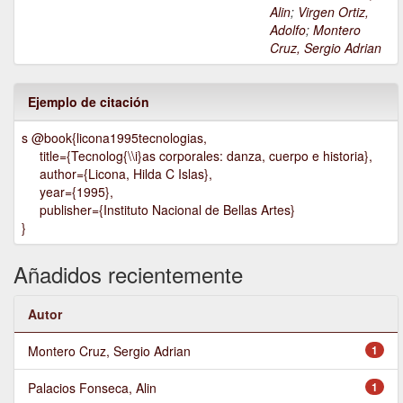
Alin
;
Virgen Ortiz,
Adolfo
;
Montero
Cruz, Sergio Adrian
Ejemplo de citación
s @book{licona1995tecnologias,
title={Tecnolog{\\i}as corporales: danza, cuerpo e historia},
author={Licona, Hilda C Islas},
year={1995},
publisher={Instituto Nacional de Bellas Artes}
}
Añadidos recientemente
Autor
Montero Cruz, Sergio Adrian
1
Palacios Fonseca, Alin
1