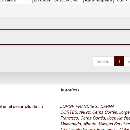
Anterior
1
S
Autor(es)
l en el desarrollo de un
JORGE FRANCISCO CERNA
1
CORTES;69892
;
Cerna Cortés, Jorge
Francisco
;
Cerna Cortés, Joel
;
Jimén
Maldonado, Alberto
;
Villegas Sepulve
Nicolás
;
Rodríguez Hernandez, Alejan