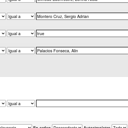
En orden
Autor/registro