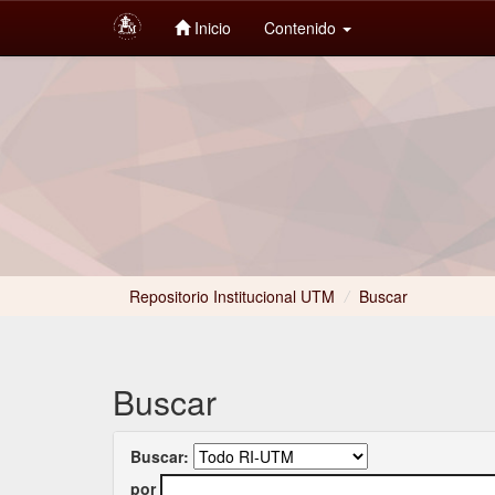
Inicio
Contenido
Skip
navigation
Repositorio Institucional UTM
/
Buscar
Buscar
Buscar:
por