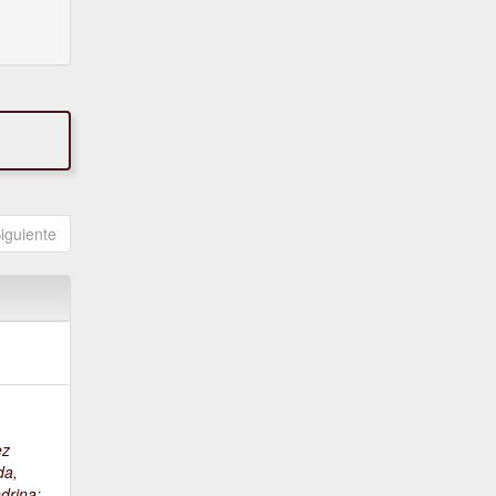
iguiente
ez
da,
drina
;