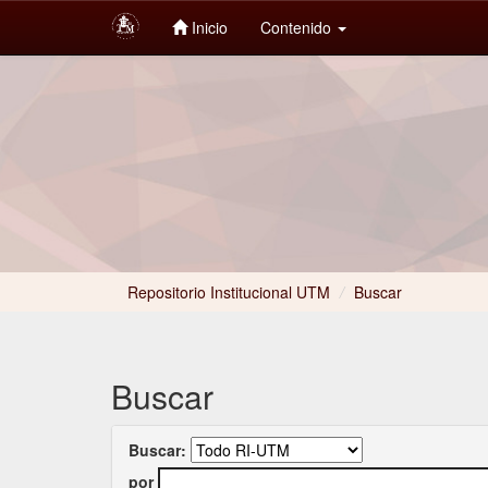
Inicio
Contenido
Skip
navigation
Repositorio Institucional UTM
/
Buscar
Buscar
Buscar:
por