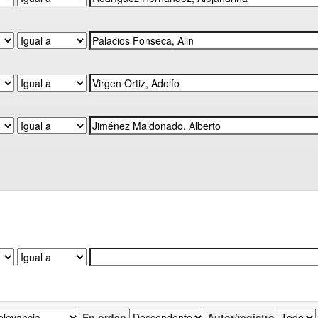
En orden
Autor/registro