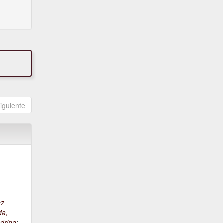
iguiente
ez
da,
drina
;