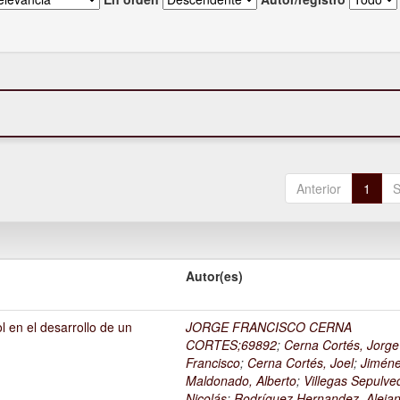
Anterior
1
S
Autor(es)
l en el desarrollo de un
JORGE FRANCISCO CERNA
1
CORTES;69892
;
Cerna Cortés, Jorge
Francisco
;
Cerna Cortés, Joel
;
Jimén
Maldonado, Alberto
;
Villegas Sepulve
Nicolás
;
Rodríguez Hernandez, Alejan