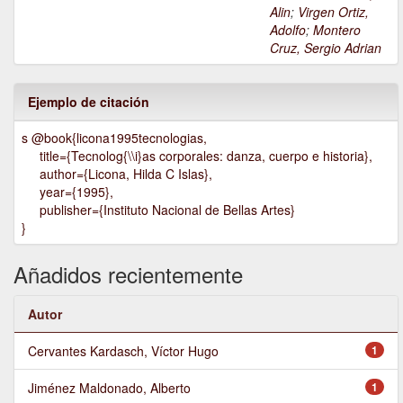
Alin
;
Virgen Ortiz,
Adolfo
;
Montero
Cruz, Sergio Adrian
Ejemplo de citación
s @book{licona1995tecnologias,
title={Tecnolog{\\i}as corporales: danza, cuerpo e historia},
author={Licona, Hilda C Islas},
year={1995},
publisher={Instituto Nacional de Bellas Artes}
}
Añadidos recientemente
Autor
Cervantes Kardasch, Víctor Hugo
1
Jiménez Maldonado, Alberto
1