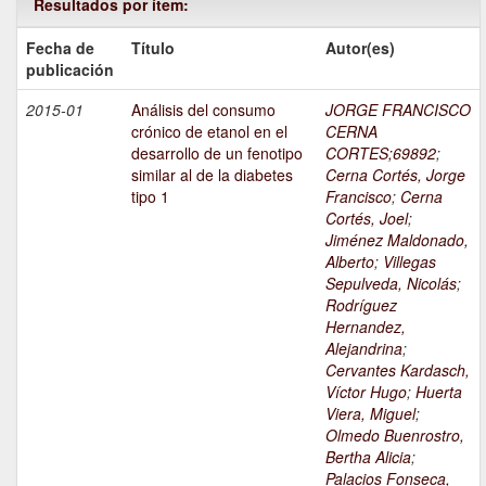
Resultados por ítem:
Fecha de
Título
Autor(es)
publicación
2015-01
Análisis del consumo
JORGE FRANCISCO
crónico de etanol en el
CERNA
desarrollo de un fenotipo
CORTES;69892
;
similar al de la diabetes
Cerna Cortés, Jorge
tipo 1
Francisco
;
Cerna
Cortés, Joel
;
Jiménez Maldonado,
Alberto
;
Villegas
Sepulveda, Nicolás
;
Rodríguez
Hernandez,
Alejandrina
;
Cervantes Kardasch,
Víctor Hugo
;
Huerta
Viera, Miguel
;
Olmedo Buenrostro,
Bertha Alicia
;
Palacios Fonseca,