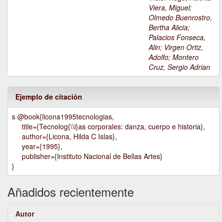
Viera, Miguel
;
Olmedo Buenrostro,
Bertha Alicia
;
Palacios Fonseca,
Alin
;
Virgen Ortiz,
Adolfo
;
Montero
Cruz, Sergio Adrian
Ejemplo de citación
s @book{licona1995tecnologias,
title={Tecnolog{\\i}as corporales: danza, cuerpo e historia},
author={Licona, Hilda C Islas},
year={1995},
publisher={Instituto Nacional de Bellas Artes}
}
Añadidos recientemente
Autor