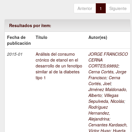
Anterior
1
Siguiente
Resultados por ítem:
Fecha de
Título
Autor(es)
publicación
2015-01
Análisis del consumo
JORGE FRANCISCO
crónico de etanol en el
CERNA
desarrollo de un fenotipo
CORTES;69892
;
similar al de la diabetes
Cerna Cortés, Jorge
tipo 1
Francisco
;
Cerna
Cortés, Joel
;
Jiménez Maldonado,
Alberto
;
Villegas
Sepulveda, Nicolás
;
Rodríguez
Hernandez,
Alejandrina
;
Cervantes Kardasch,
Víctor Hugo
;
Huerta