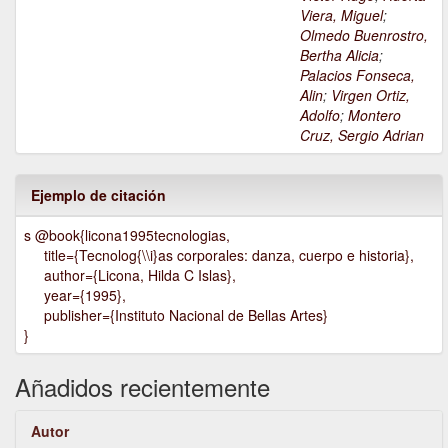
Viera, Miguel
;
Olmedo Buenrostro,
Bertha Alicia
;
Palacios Fonseca,
Alin
;
Virgen Ortiz,
Adolfo
;
Montero
Cruz, Sergio Adrian
Ejemplo de citación
s @book{licona1995tecnologias,
title={Tecnolog{\\i}as corporales: danza, cuerpo e historia},
author={Licona, Hilda C Islas},
year={1995},
publisher={Instituto Nacional de Bellas Artes}
}
Añadidos recientemente
Autor