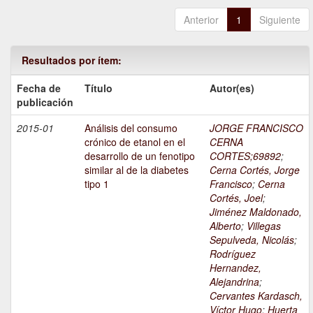
Anterior
1
Siguiente
Resultados por ítem:
Fecha de
Título
Autor(es)
publicación
2015-01
Análisis del consumo
JORGE FRANCISCO
crónico de etanol en el
CERNA
desarrollo de un fenotipo
CORTES;69892
;
similar al de la diabetes
Cerna Cortés, Jorge
tipo 1
Francisco
;
Cerna
Cortés, Joel
;
Jiménez Maldonado,
Alberto
;
Villegas
Sepulveda, Nicolás
;
Rodríguez
Hernandez,
Alejandrina
;
Cervantes Kardasch,
Víctor Hugo
;
Huerta