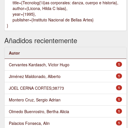
title={Tecnolog{\\i}as corporales: danza, cuerpo e historia},
author={Licona, Hilda C Islas},
year={1995},
publisher={Instituto Nacional de Bellas Artes}
}
Añadidos recientemente
Autor
Cervantes Kardasch, Víctor Hugo
1
Jiménez Maldonado, Alberto
1
JOEL CERNA CORTES;38773
1
Montero Cruz, Sergio Adrian
1
Olmedo Buenrostro, Bertha Alicia
1
Palacios Fonseca, Alin
1