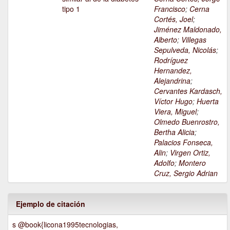
tipo 1
Francisco
;
Cerna
Cortés, Joel
;
Jiménez Maldonado,
Alberto
;
Villegas
Sepulveda, Nicolás
;
Rodríguez
Hernandez,
Alejandrina
;
Cervantes Kardasch,
Víctor Hugo
;
Huerta
Viera, Miguel
;
Olmedo Buenrostro,
Bertha Alicia
;
Palacios Fonseca,
Alin
;
Virgen Ortiz,
Adolfo
;
Montero
Cruz, Sergio Adrian
Ejemplo de citación
s @book{licona1995tecnologias,