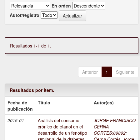
En orden
Autor/registro
Resultados 1-1 de 1.
Anterior
1
Siguiente
Resultados por ítem:
Fecha de
Título
Autor(es)
publicación
2015-01
Análisis del consumo
JORGE FRANCISCO
crónico de etanol en el
CERNA
desarrollo de un fenotipo
CORTES;69892
;
similar al de la diabetes
Cerna Cortés, Jorge