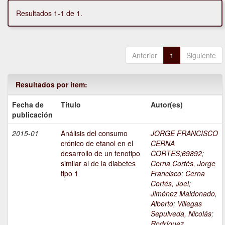
Resultados 1-1 de 1.
Anterior
1
Siguiente
Resultados por ítem:
Fecha de
Título
Autor(es)
publicación
2015-01
Análisis del consumo
JORGE FRANCISCO
crónico de etanol en el
CERNA
desarrollo de un fenotipo
CORTES;69892
;
similar al de la diabetes
Cerna Cortés, Jorge
tipo 1
Francisco
;
Cerna
Cortés, Joel
;
Jiménez Maldonado,
Alberto
;
Villegas
Sepulveda, Nicolás
;
Rodríguez