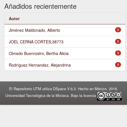
Añadidos recientemente
Autor
Jiménez Maldonado, Alberto
1
JOEL CERNA CORTES;38773
1
Olmedo Buenrostro, Bertha Alicia
1
Rodríguez Hernandez, Alejandrina
1
El Repositorio UTM utiliza DSpace V.6.3. Hecho en México, 2019.
Universidad Tecnológica de la Mixteca. Bajo la licencia