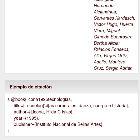
Hernandez,
Alejandrina
;
Cervantes Kardasch,
Víctor Hugo
;
Huerta
Viera, Miguel
;
Olmedo Buenrostro,
Bertha Alicia
;
Palacios Fonseca,
Alin
;
Virgen Ortiz,
Adolfo
;
Montero
Cruz, Sergio Adrian
Ejemplo de citación
s @book{licona1995tecnologias,
title={Tecnolog{\\i}as corporales: danza, cuerpo e historia},
author={Licona, Hilda C Islas},
year={1995},
publisher={Instituto Nacional de Bellas Artes}
}