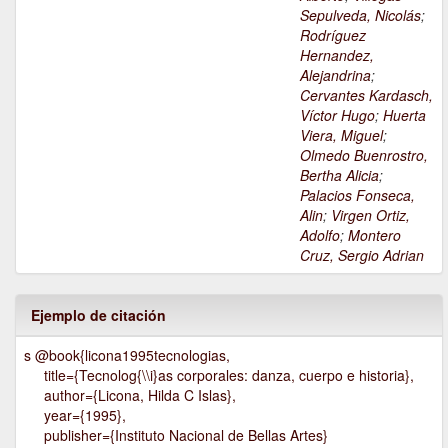
Sepulveda, Nicolás
;
Rodríguez
Hernandez,
Alejandrina
;
Cervantes Kardasch,
Víctor Hugo
;
Huerta
Viera, Miguel
;
Olmedo Buenrostro,
Bertha Alicia
;
Palacios Fonseca,
Alin
;
Virgen Ortiz,
Adolfo
;
Montero
Cruz, Sergio Adrian
Ejemplo de citación
s @book{licona1995tecnologias,
title={Tecnolog{\\i}as corporales: danza, cuerpo e historia},
author={Licona, Hilda C Islas},
year={1995},
publisher={Instituto Nacional de Bellas Artes}