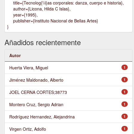
title={Tecnolog{\\i}as corporales: danza, cuerpo e historia},
author={Licona, Hilda C Islas},
year={1995},
publisher={Instituto Nacional de Bellas Artes}
}
Añadidos recientemente
Autor
Huerta Viera, Miguel
1
Jiménez Maldonado, Alberto
1
JOEL CERNA CORTES;38773
1
Montero Cruz, Sergio Adrian
1
Rodríguez Hernandez, Alejandrina
1
Virgen Ortiz, Adolfo
1