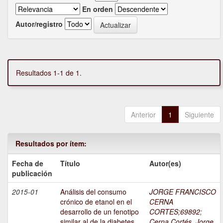
En orden
Autor/registro
Resultados 1-1 de 1.
Anterior
1
Siguiente
Resultados por ítem:
Fecha de
Título
Autor(es)
publicación
2015-01
Análisis del consumo
JORGE FRANCISCO
crónico de etanol en el
CERNA
desarrollo de un fenotipo
CORTES;69892
;
similar al de la diabetes
Cerna Cortés, Jorge