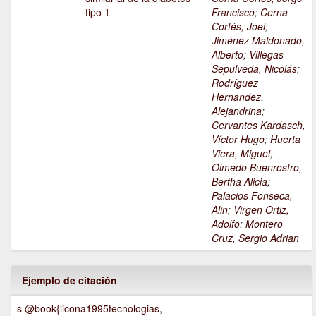
tipo 1
Francisco
;
Cerna
Cortés, Joel
;
Jiménez Maldonado,
Alberto
;
Villegas
Sepulveda, Nicolás
;
Rodríguez
Hernandez,
Alejandrina
;
Cervantes Kardasch,
Víctor Hugo
;
Huerta
Viera, Miguel
;
Olmedo Buenrostro,
Bertha Alicia
;
Palacios Fonseca,
Alin
;
Virgen Ortiz,
Adolfo
;
Montero
Cruz, Sergio Adrian
Ejemplo de citación
s @book{licona1995tecnologias,