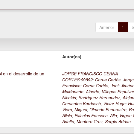
Anterior
1
S
Autor(es)
l en el desarrollo de un
JORGE FRANCISCO CERNA
1
CORTES;69892
;
Cerna Cortés, Jorge
Francisco
;
Cerna Cortés, Joel
;
Jimén
Maldonado, Alberto
;
Villegas Sepulve
Nicolás
;
Rodríguez Hernandez, Alejan
Cervantes Kardasch, Víctor Hugo
;
Hu
Viera, Miguel
;
Olmedo Buenrostro, Be
Alicia
;
Palacios Fonseca, Alin
;
Virgen O
Adolfo
;
Montero Cruz, Sergio Adrian