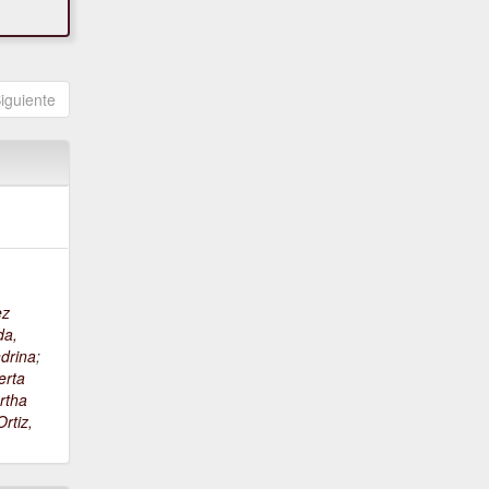
iguiente
ez
da,
drina
;
erta
rtha
rtiz,