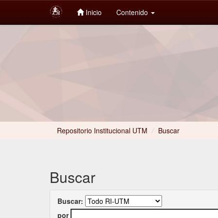
Inicio
Contenido
Skip
navigation
Repositorio Institucional UTM
/
Buscar
Buscar
Buscar:
por