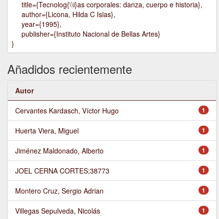
title={Tecnolog{\\i}as corporales: danza, cuerpo e historia},
author={Licona, Hilda C Islas},
year={1995},
publisher={Instituto Nacional de Bellas Artes}
}
Añadidos recientemente
Autor
Cervantes Kardasch, Víctor Hugo
1
Huerta Viera, Miguel
1
Jiménez Maldonado, Alberto
1
JOEL CERNA CORTES;38773
1
Montero Cruz, Sergio Adrian
1
Villegas Sepulveda, Nicolás
1