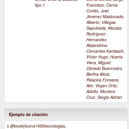
tipo 1
Francisco
;
Cerna
Cortés, Joel
;
Jiménez Maldonado,
Alberto
;
Villegas
Sepulveda, Nicolás
;
Rodríguez
Hernandez,
Alejandrina
;
Cervantes Kardasch,
Víctor Hugo
;
Huerta
Viera, Miguel
;
Olmedo Buenrostro,
Bertha Alicia
;
Palacios Fonseca,
Alin
;
Virgen Ortiz,
Adolfo
;
Montero
Cruz, Sergio Adrian
Ejemplo de citación
s @book{licona1995tecnologias,