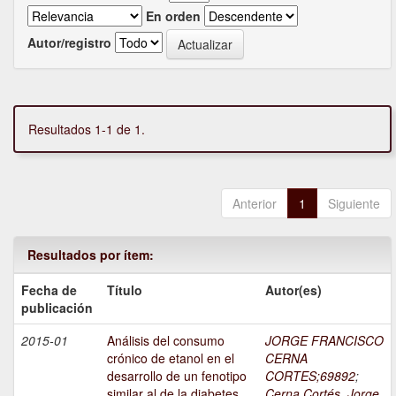
En orden
Autor/registro
Resultados 1-1 de 1.
Anterior
1
Siguiente
Resultados por ítem:
Fecha de
Título
Autor(es)
publicación
2015-01
Análisis del consumo
JORGE FRANCISCO
crónico de etanol en el
CERNA
desarrollo de un fenotipo
CORTES;69892
;
similar al de la diabetes
Cerna Cortés, Jorge