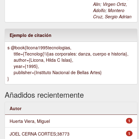
Alin
;
Virgen Ortiz,
Adolfo
;
Montero
Cruz, Sergio Adrian
Ejemplo de citación
s @book{licona1995tecnologias,
title={Tecnolog{\\i}as corporales: danza, cuerpo e historia},
author={Licona, Hilda C Islas},
year={1995},
publisher={Instituto Nacional de Bellas Artes}
}
Añadidos recientemente
Autor
Huerta Viera, Miguel
1
JOEL CERNA CORTES;38773
1