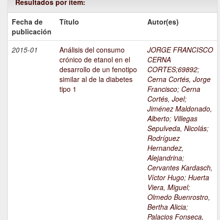
Resultados por ítem:
Fecha de
Título
Autor(es)
publicación
2015-01
Análisis del consumo
JORGE FRANCISCO
crónico de etanol en el
CERNA
desarrollo de un fenotipo
CORTES;69892
;
similar al de la diabetes
Cerna Cortés, Jorge
tipo 1
Francisco
;
Cerna
Cortés, Joel
;
Jiménez Maldonado,
Alberto
;
Villegas
Sepulveda, Nicolás
;
Rodríguez
Hernandez,
Alejandrina
;
Cervantes Kardasch,
Víctor Hugo
;
Huerta
Viera, Miguel
;
Olmedo Buenrostro,
Bertha Alicia
;
Palacios Fonseca,